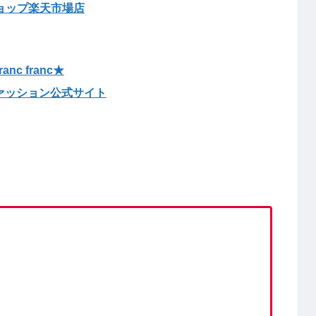
ョップ楽天市場店
anc franc★
ファッション公式サイト