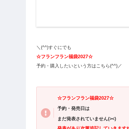
＼(^^)すぐにでも
☆フランフラン福袋2027☆
予約・
購入
したいと
いう方
は
こち
ら
(^^)／
☆フランフラン福袋2027☆
予約・発売日は
まだ発表されていません(><)
発表があり次第追記していきます