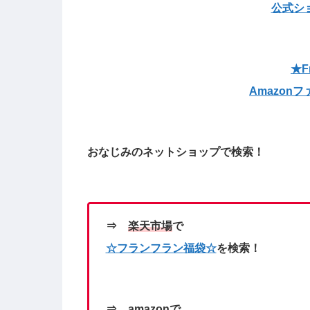
公式シ
★Fr
Amazon
おなじみのネットショップ
で検索！
⇒
楽天市場
で
☆フランフラン
福袋☆
を検索！
⇒
amazon
で