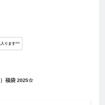
！
入ります^^
福袋 2025☆