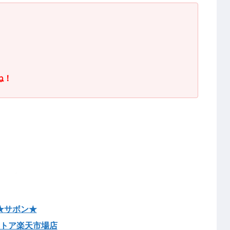
ね！
★サボン★
トア楽天市場店