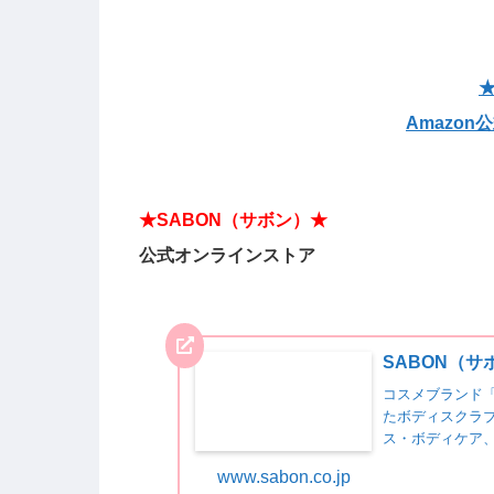
★
Amazo
★
SABON（サボン）
★
公式オンラインストア
SABON（
コスメブランド
たボディスクラ
ス・ボディケア
然された植物性オ
www.sabon.co.jp