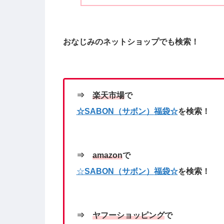
おなじみのネットショップで
も検索！
⇒
楽天市場
で
☆SABON（サボン）
福袋☆
を検索！
⇒
amazon
で
☆
SABON（
サボン）
福袋☆
を検索！
⇒
ヤフーショッピング
で