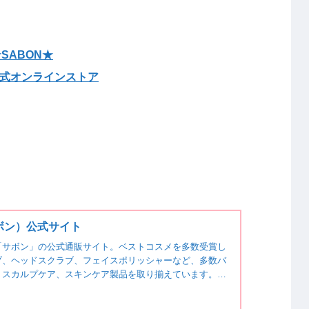
SABON★
n公式オンラインストア
サボン）公式サイト
「サボン」の公式通販サイト。ベストコスメを多数受賞し
ブ、ヘッドスクラブ、フェイスポリッシャーなど、多数バ
、スカルプケア、スキンケア製品を取り揃えています。厳
イルや死海の塩を配合した、...