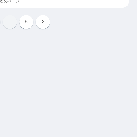
次のページ
次
…
8
へ