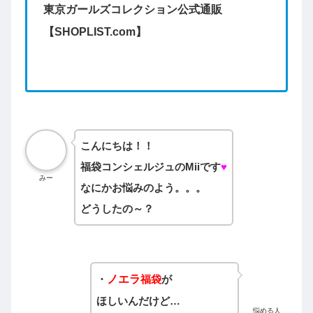
東京ガールズコレクション公式通販
【SHOPLIST.com】
こんにちは！！
福袋コンシェルジュのMiiです
♥
みー
なにかお悩みのよう。。。
どうしたの～？
・
ノエラ
福袋
が
ほしいんだけど…
悩める人