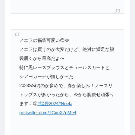
ノエラの福袋可愛い😊🫶
ノエラは買うのが大変だけど、絶対に満足な福
袋届くから最高だよ〜
特に黒レースブラウスとチュールスカートと、
シアーカーデが嬉しかった
2023SS(?)のが多めで、春が楽しみ！ノースリ
トップスが多かったから、今から腕痩せ頑張り
ます…😤
#福袋2024
#Noela
pic.twitter.com/TCxqX7uMe4