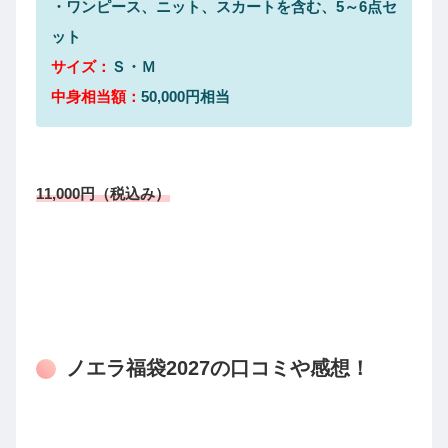
・ワンピース、ニット、スカートを含む、5～6点セ
ット
サイズ：
Ｓ・Ｍ
中身相当額：
50,000円相当
11,000円（税込み）
ノエラ福袋2027の口コミや感想！