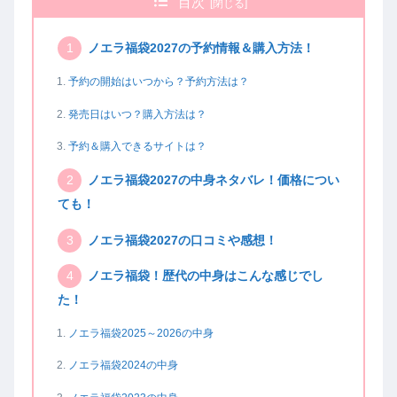
目次
ノエラ福袋2027の予約情報＆購入方法！
予約の開始はいつから？予約方法は？
発売日はいつ？購入方法は？
予約＆購入できるサイトは？
ノエラ福袋2027の中身ネタバレ！価格につい
ても！
ノエラ福袋2027の口コミや感想！
ノエラ福袋！歴代の中身はこんな感じでし
た！
ノエラ福袋2025～2026の中身
ノエラ福袋2024の中身