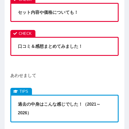
セット内容や価格についても！
口コミ＆感想まとめてみました！
あわせまして
過去の中身はこんな感じでした！（
2021～
2026）