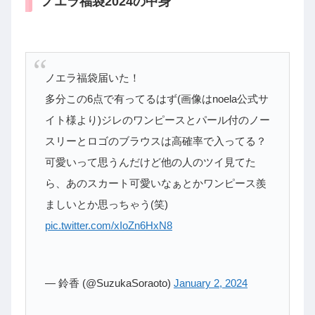
ノエラ福袋2024の中身
ノエラ福袋届いた！
多分この6点で有ってるはず(画像はnoela公式サ
イト様より)ジレのワンピースとパール付のノー
スリーとロゴのブラウスは高確率で入ってる？
可愛いって思うんだけど他の人のツイ見てた
ら、あのスカート可愛いなぁとかワンピース羨
ましいとか思っちゃう(笑)
pic.twitter.com/xIoZn6HxN8
— 鈴香 (@SuzukaSoraoto)
January 2, 2024