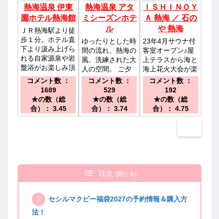
熱海温泉 伊東
熱海温泉 アタ
ＩＳＨＩＮＯＹ
園ホテル熱海館
ミシーズンホテ
Ａ 熱海 ／ 石の
ル
や 熱海
ＪＲ熱海駅より徒
歩１分。ホテル直
ゆったりとした時
23年4月サウナ付
下より汲み上げら
間の流れ、熱海の
客室オープン♪屋
れる自家源泉や岩
風、洗練された大
上テラスから海と
盤浴がお楽しみ頂
人の空間。 ご夕
海上花火大会が楽
けます。／熱海駅
食時間7０分飲み
しめるホテル。／
コメント数 ：
コメント数 ：
コメント数 ：
より徒歩にて２分
放題付／JR 熱海
ＪＲ東海道線・熱
1689
529
192
駅より車で５分、
海駅より車で約
★の数（総
★の数（総
★の数（総
徒歩１０分
10分
合）： 3.45
合）： 3.74
合）： 4.75
目次
セシルマクビー福袋2027の予約情報＆購入方
法！