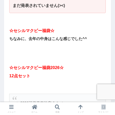
まだ発表されていません(><)
☆セシルマクビー福袋☆
ちなみに、去年の中身はこんな感じでした
^^
☆
セシルマクビー
福袋2026☆
12点セット
＼2026福袋発売決定🐴🎍／
豪華12点入り4万円相当がなんと1万円⁉️
メニュー
ホーム
検索
トップ
サイドバー