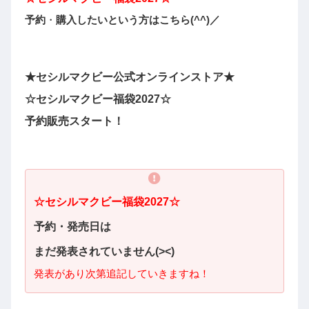
予約
・
購入
したい
と
いう
方
は
こ
ち
ら
(^^)／
★
セシルマクビー
公式オンラインストア★
☆
セシルマクビー
福袋2027☆
予約販売スタート！
☆セシルマクビー福袋2027☆
予約・発売日は
まだ発表されていません(><)
発表があり次第追記していきますね！