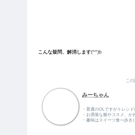
こんな疑問、解消します
(^^)
b
この
みーちゃん
・普通のOLですがトレン
・お洒落な服やコスメ、か
・趣味はスイーツ食べ歩きに旅